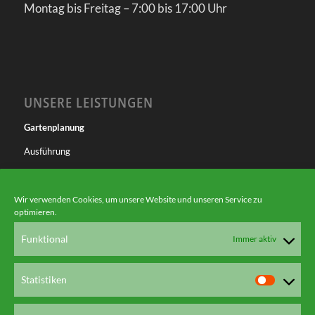
Montag bis Freitag – 7:00 bis 17:00 Uhr
UNSERE LEISTUNGEN
Gartenplanung
Ausführung
Gartenpflege
Spielplatz
Wir verwenden Cookies, um unsere Website und unseren Service zu
optimieren.
Poolbau
Funktional
Immer aktiv
Statistiken
Statistik
KONTAKT