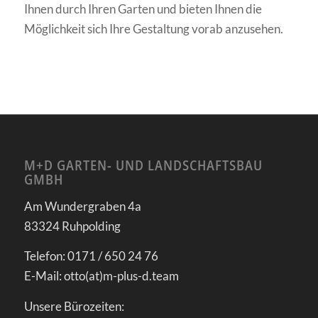
Ihnen durch Ihren Garten und bieten Ihnen die
Möglichkeit sich Ihre Gestaltung vorab anzusehen.
1
2
Weiter
Please set a mobile device fallback image for this
video in your wordpress backend
M+D GARTEN- UND LANDSCHAFTSBAU
GMBH
Am Wundergraben 4a
83324 Ruhpolding
Telefon: 0171 / 650 24 76
E-Mail: otto(at)m-plus-d.team
Unsere Bürozeiten: